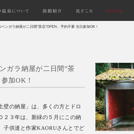
ベンガラ納屋が二日間”茶店”OPEN」予約不要 当日参加OK！
ンガラ納屋が二日間”茶
日参加OK！
土壁の納屋」は、多くの方とドロ
０２３年は、新緑の５月にこの納
子供達と作家KAORUさんとでど