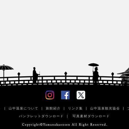
ト
|
山中温泉について
|
旅館紹介
|
リンク集
|
山中温泉観光協会
|
パンフレットダウンロード
|
写真素材ダウンロード