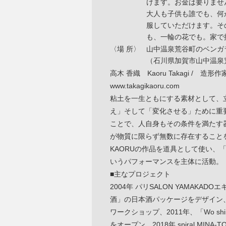
けます。お金は要りませ
大人も子供も誰でも、何
服していただけます。そ
も、一輪の花でも。家で
〈場 所〉
山中温泉荒谷町のベンガ
（石川県加賀市山中温泉
高木 香織 Kaoru Takagi / 造形作
www.takagikaoru.com
粘土を一生ともにする素材として、
え」そして「変化させる」ために重
ことで、人自身もその条件を満たす
が物質に限らず無数に存在することを
KAORUの作品を道具として使い、
いうパフォーマンスを主体に活動。
■主なプロジェクト
2004年 パリSALON YAMAKA
酒」の日本酒パッケージをデザイン、
ワークショップ、2011年、「Wo sh
をオープン、2018年 spiral MI