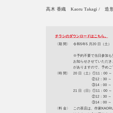
高木 香織 Kaoru Takagi / 
チラシのダウンロードはこちら。
〈期 間〉
令和5年5 月20 日（土）
※予約不要で当日参加も
お知らせさせていただき
がありますので、予めご
〈時 間〉
20 日（土）①11：00 ～
②12：30 ～ 1
③14：00 ～ 1
21 日（日）①11：00 ～
②12：30 ～ 1
③14：00 ～ 1
〈料 金〉
この茶店は、作家KAO