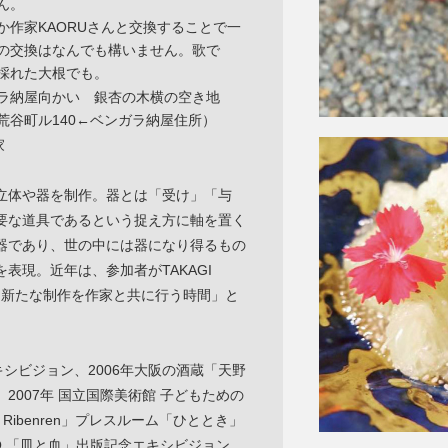
ん。
か作家KAORUさんと交換することで一
の交換はなんでも構いません。歌で
採れた大根でも。
ラ納屋向かい 銀杏の木横の空き地
荒谷町ル140←ベンガラ納屋住所）
家
立体や器を制作。器とは「受け」「与
要な道具であるという捉え方に軸を置く
器であり、世の中には器になり得るもの
表現。近年は、参加者がTAKAGI
「新たな制作を作家と共に行う時間」と
DOエキシビジョン、2006年大阪の酒蔵「天野
2007年 国立国際美術館 子どもための
i Ribenren」プレスルーム「ひととき」
NA-TO 「皿と血」出版記念エキシビジョン、